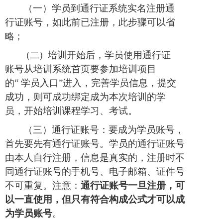
（
一
）
学员到通行证系统实名注册通
行证账号，如此前已注册，此步骤可以
省
略；
（
二
）
培训开始后，学员使用通行证
账号从培训系统首页要参加培训项目
“
的
学员入口
”进入，完善学员信息，提交
成功，则可成功绑定成
为
本
次培
训的学
员，开始培训课程学习、考试。
（
三
）
通行证账号：要成为学员账号，
首先要先有通行证账号。
学员的通行证账号
由本人自行注册，信息是真实的，注册时不
同通行证账号
的手机号、电子邮箱、
证件号
不可重复。注意：
通行证账号一旦注册，可
以一直使
用，但只有符合构成公式才可以成
为学员账号
。