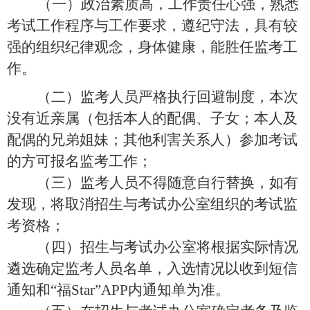
（
一
）
政治素质高，工作责任心强，熟悉
考试工作程序与工作要求，遵纪守法，具有较
强的组织纪律观念，身体健康，能胜任监考工
作。
（
二
）
监考人员严格执行回避制度，本次
没有近亲属（包括本人的配偶、子女；本人及
配偶的兄弟姐妹；其他利害关系人）参加考试
的方可报名监考工作；
（
三
）
监考人员不得随意自行替换，如有
发现，将取消招生与考试办公室组织的考试监
考资格；
（
四
）
招生与考试办公室将根据实际情况
遴选确定监考人员名单
，
入选情况以收到短信
通知和
“福Star”APP
内通知单为准
。